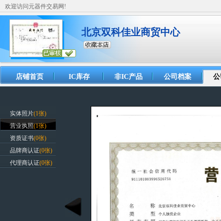
欢迎访问元器件交易网!
北京双科佳业商贸中心
店铺首页
IC库存
非IC产品
公司档案
公
实体照片
(1张)
营业执照
(1张)
资质证书
(0张)
品牌商认证
(0张)
代理商认证
(0张)